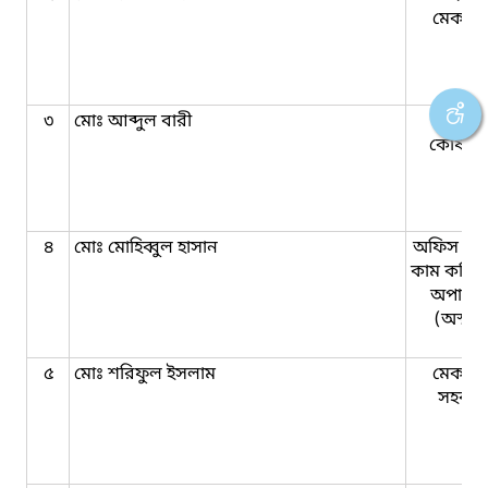
মেকান
৩
মোঃ আব্দুল বারী
সহকার
কোষাধ্যক
৪
মোঃ মোহিব্বুল হাসান
অফিস সহ
কাম কম্পি
অপারে
(অস্থায়
৫
মোঃ শরিফুল ইসলাম
মেকান
সহকার