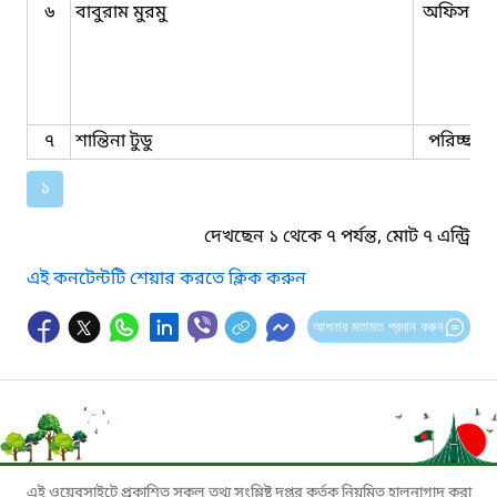
৬
বাবুরাম মুরমু
অফিস সহ
৭
শান্তিনা টুডু
পরিচ্ছন্ন ক
১
দেখছেন ১ থেকে ৭ পর্যন্ত, মোট ৭ এন্ট্রি
এই কনটেন্টটি শেয়ার করতে ক্লিক করুন
আপনার মতামত প্রদান করুন
এই ওয়েবসাইটে প্রকাশিত সকল তথ্য সংশ্লিষ্ট দপ্তর কর্তৃক নিয়মিত হালনাগাদ করা