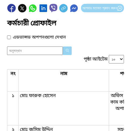
আপনার মতামত প্রদান করুন
কর্মচারী প্রোফাইল
এডভান্সড অপশনগুলো দেখান
পৃষ্ঠা আইটেম
নং
নাম
পদবি
১
মোঃ ফারুক হোসেন
অফিস সহ
কাম কম্পি
অপারে
২
মোঃ জসিম উদ্দিন
সহকার