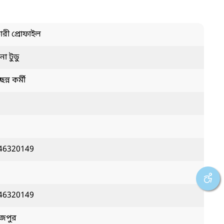
চারী প্রোফাইল
িনা টুডু
ছন্ন কর্মী
46320149
46320149
াজপুর