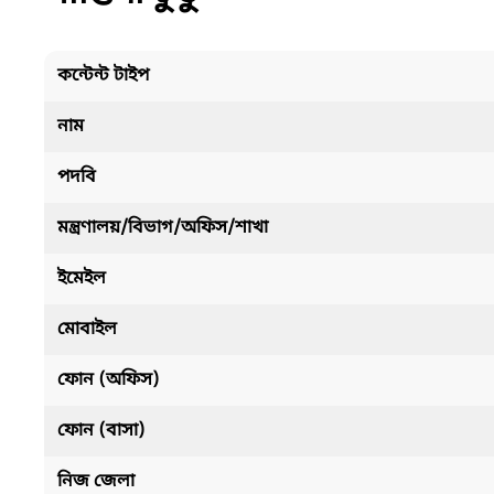
কন্টেন্ট টাইপ
নাম
পদবি
মন্ত্রণালয়/বিভাগ/অফিস/শাখা
ইমেইল
মোবাইল
ফোন (অফিস)
ফোন (বাসা)
নিজ জেলা