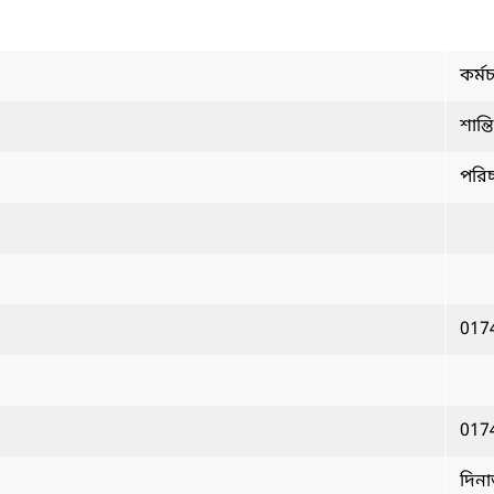
কর্ম
শান্ত
পরিচ্
017
017
দিন